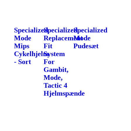
Specialized
Specialized
Specialized
Mode
Replacement
Mode
Mips
Fit
Pudesæt
Cykelhjelm
System
- Sort
For
Gambit,
Mode,
Tactic 4
Hjelmspænde