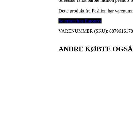
Streetstar fandt barbie fashion peanuts 
Dette produkt fra Fashion har varenum
Se prisen hos Eurotoys
VARENUMMER (SKU):
887961617
ANDRE KØBTE OGSÅ