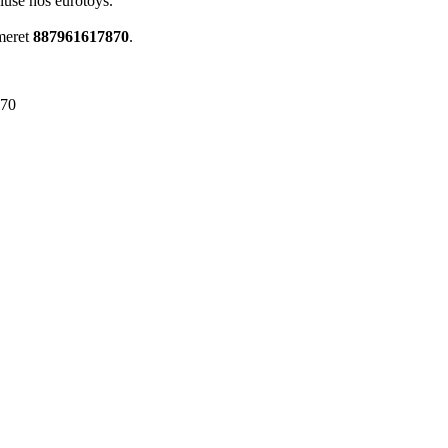
bluse hos eurotoys.
meret
887961617870
.
870