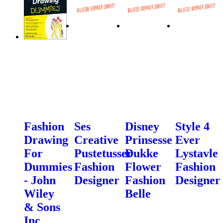
Fashion
Ses
Disney
Style 4
Drawing
Creative
Prinsesse
Ever
For
Pustetusser
Dukke
Lystavle
Dummies
Fashion
Flower
Fashion
- John
Designer
Fashion
Designer
Wiley
Belle
& Sons
Inc