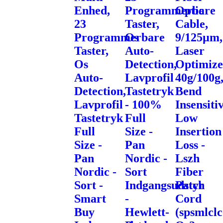
Enhed,
Programmerbare
Optic
23
Taster,
Cable,
Programmerbare
Os
9/125µm,
Taster,
Auto-
Laser
Os
Detection,
Optimize
Auto-
Lavprofil
40g/100g
Detection,
Tastetryk
Bend
Lavprofil
- 100%
Insensitiv
Tastetryk
Full
Low
Full
Size -
Insertion
Size -
Pan
Loss -
Pan
Nordic -
Lszh
Nordic -
Sort
Fiber
Sort -
Indgangsudstyr
Patch
Smart
-
Cord
Buy
Hewlett-
(spsmlclc