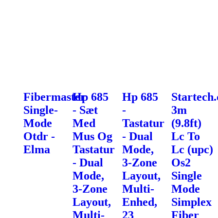
Fibermaster
Hp 685
Hp 685
Startech
Single-
- Sæt
-
3m
Mode
Med
Tastatur
(9.8ft)
Otdr -
Mus Og
- Dual
Lc To
Elma
Tastatur
Mode,
Lc (upc)
- Dual
3-Zone
Os2
Mode,
Layout,
Single
3-Zone
Multi-
Mode
Layout,
Enhed,
Simplex
Multi-
23
Fiber