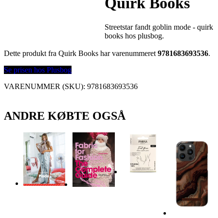
Quirk Books
Streetstar fandt goblin mode - quirk
books hos plusbog.
Dette produkt fra Quirk Books har varenummeret
9781683693536
.
Se prisen hos Plusbog
VARENUMMER (SKU):
9781683693536
ANDRE KØBTE OGSÅ